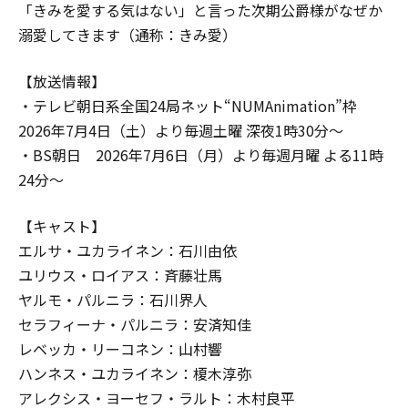
「きみを愛する気はない」と言った次期公爵様がなぜか
溺愛してきます（通称：きみ愛）
【放送情報】
・テレビ朝日系全国24局ネット“NUMAnimation”枠
2026年7月4日（土）より毎週土曜 深夜1時30分～
・BS朝日 2026年7月6日（月）より毎週月曜 よる11時
24分～
【キャスト】
エルサ・ユカライネン：石川由依
ユリウス・ロイアス：斉藤壮馬
ヤルモ・パルニラ：石川界人
セラフィーナ・パルニラ：安済知佳
レベッカ・リーコネン：山村響
ハンネス・ユカライネン：榎木淳弥
アレクシス・ヨーセフ・ラルト：木村良平