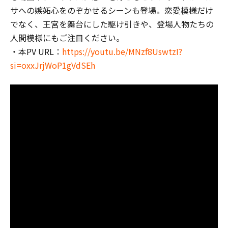
サへの嫉妬心をのぞかせるシーンも登場。恋愛模様だけ
でなく、王宮を舞台にした駆け引きや、登場人物たちの
人間模様にもご注目ください。
・本PV URL：
https://youtu.be/MNzf8UswtzI?
si=oxxJrjWoP1gVdSEh