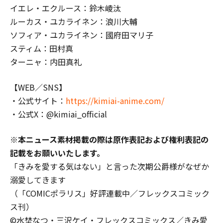
イエレ・エクルース：鈴木崚汰
ルーカス・ユカライネン：浪川大輔
ソフィア・ユカライネン：國府田マリ子
スティム：田村真
ターニャ：内田真礼
【WEB／SNS】
・公式サイト：
https://kimiai-anime.com/
・公式X：@kimiai_official
※本ニュース素材掲載の際は原作表記および権利表記の
記載をお願いいたします。
「きみを愛する気はない」と言った次期公爵様がなぜか
溺愛してきます
（「COMICポラリス」好評連載中／フレックスコミック
ス刊）
©水埜なつ・三沢ケイ・フレックスコミックス／きみ愛