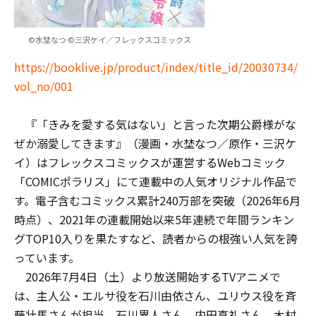
©水埜なつ ©三沢ケイ／フレックスコミックス
https://booklive.jp/product/index/title_id/20030734/
vol_no/001
『「きみを愛する気はない」と言った次期公爵様がな
ぜか溺愛してきます』（漫画・水埜なつ／原作・三沢ケ
イ）はフレックスコミックスが運営するWebコミック
「COMICポラリス」にて連載中の人気オリジナル作品で
す。電子含むコミックス累計240万部を突破（2026年6月
時点）、2021年の連載開始以来5年連続で年間ランキン
グTOP10入りを果たすなど、読者からの根強い人気を誇
っています。
2026年7月4日（土）より放送開始するTVアニメで
は、主人公・エルサ役を石川由依さん、ユリウス役を斉
藤壮馬さんが担当。石川界人さん、内田真礼さん、木村