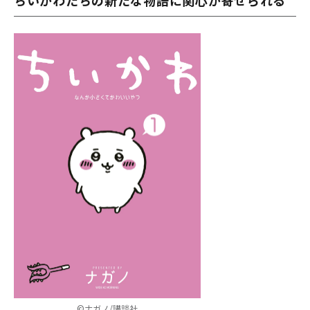
©ナガノ/講談社