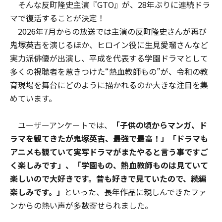
そんな反町隆史主演『GTO』が、28年ぶりに連続ドラ
マで復活することが決定！
2026年7月からの放送では主演の反町隆史さんが再び
鬼塚英吉を演じるほか、ヒロイン役に生見愛瑠さんなど
実力派俳優が出演し、平成を代表する学園ドラマとして
多くの視聴者を惹きつけた“熱血教師もの”が、令和の教
育現場を舞台にどのように描かれるのか大きな注目を集
めています。
ユーザーアンケートでは、
「子供の頃からマンガ、ド
ラマを観てきたが鬼塚英吉、最強で最高！」「ドラマも
アニメも観ていて実写ドラマがまたやると言う事ですご
く楽しみです」、「学園もの、熱血教師ものは見ていて
楽しいので大好きです。昔も好きで見ていたので、続編
楽しみです。」
といった、長年作品に親しんできたファ
ンからの熱い声が多数寄せられました。