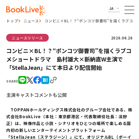
JA
トップ
ニュース
コンビニ×BL！？“ポンコツ御曹司”を描くラブコメシ
ニュースリリース
2026.06.26
コンビニ×BL！？“ポンコツ御曹司”を描くラブコ
メショートドラマ 島村雄大×新納直W主演で
「StellaJean」にて本日より配信開始
SHARE
主演キャストコメントも公開
TOPPANホールディングス株式会社のグループ会社である、株
式会社BookLive（本社：東京都港区・代表取締役社長：淡野
正）は、映像作品と小説・シナリオをひとつの場所で楽しめる国
内初の新しいエンターテイメントプラットフォーム
「StellaJean（ステラジーン）」にて、オリジナルBL（ボーイ