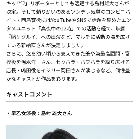
キッ!?♡
」
リポーターとしても活躍する島村雄大さんが
決定。そして頼りがいのあるツンデレ気質のコンビニバ
イト・西島蒼役にはYouTubeやSNSで話題を集めたエン
タメユニット「真夜中の12時」での活動を経て、映画
『賭ケグルイ』への出演など、マルチに活動の場を広げ
ている新納直さんが決定しました。
さらに、悠を幼い頃から支えてきた爺や兼最高顧問・富
樫役を温水洋一さん、セクハラ・パワハラを繰り広げる
店長・嶋田役をイジリー岡田さんが演じるなど、個性豊
かなキャストが作品を彩ります。
キャストコメント
・早乙女悠役：島村 雄大さん