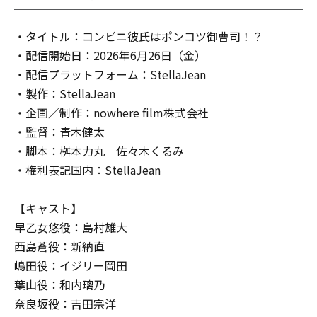
・タイトル：コンビニ彼氏はポンコツ御曹司！？
・配信開始日：2026年6月26日（金）
・配信プラットフォーム：StellaJean
・製作：StellaJean
・企画／制作：nowhere film株式会社
・監督：青木健太
・脚本：桝本力丸 佐々木くるみ
・権利表記国内：StellaJean
【キャスト】
早乙女悠役：島村雄大
西島蒼役：新納直
嶋田役：イジリー岡田
葉山役：和内璃乃
奈良坂役：吉田宗洋