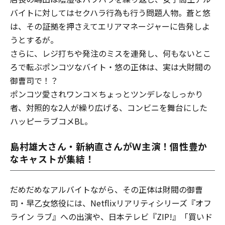
バイトに対してはセクハラ行為も行う問題人物。蒼と悠
は、その証拠を押さえてエリアマネージャーに告発しよ
うとするが――。
さらに、
レジ打ちや発注のミスを連発し、何もないとこ
ろで転ぶポンコツなバイト
・悠の正体は
、
実は大財閥の
御曹司で――！？
ポンコツ愛されワンコ×ちょっとツンデレなしっかり
者、対照的な2人が繰り広げる、コンビニを舞台にした
ハッピーラブコメBL。
島村雄大さん・新納直さんがＷ主演！個性豊か
なキャストが集結！
だめだめなアルバイトながら、その正体は財閥の御曹
司・早乙女悠役には、Netflixリアリティシリーズ『オフ
ライン ラブ』への出演や、日本テレビ『ZIP!』
「
買いド