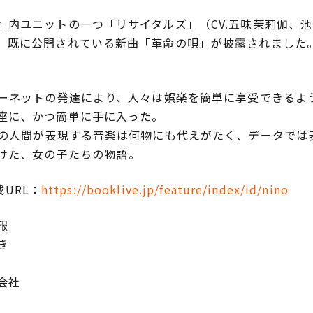
内ユニットの一つ「リサイタルズ」（CV.五味茉莉伽、
、既に公開されている新曲「革命の唄」が披露されました
ターネットの発達により、人々は娯楽を簡単に享受できるよ
座に、かつ簡単に手に入った。
生身の人間が表現する音楽は何物にも代えがたく、データで
た、女の子たちの物語――。
載URL：
https://booklive.jp/feature/index/id/nino
報
き
会社