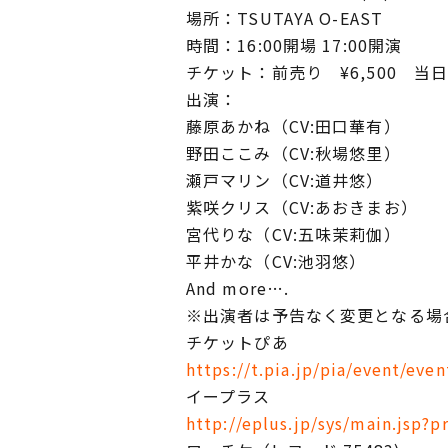
場所：TSUTAYA O-EAST
時間：16:00開場 17:00開演
チケット：前売り ¥6,500 当日
出演：
藤原あかね（CV:田口華有）
野田ここみ（CV:秋場悠里）
瀬戸マリン（CV:道井悠）
紫咲クリス（CV:あおきまお）
宮代りな（CV:五味茉莉伽）
平井かな（CV:池羽悠）
And more….
※出演者は予告なく変更となる場
チケットぴあ
https://t.pia.jp/pia/event/ev
イープラス
http://eplus.jp/sys/main.js