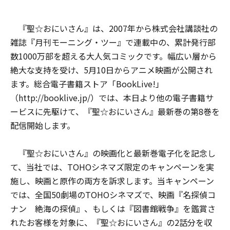
『聖☆おにいさん』は、2007年から株式会社講談社の
雑誌『月刊モーニング・ツー』で連載中の、累計発行部
数1000万部を超える大人気コミックです。幅広い層から
絶大な支持を受け、5月10日からアニメ映画が公開され
ます。総合電子書籍ストア「BookLive!」
（http://booklive.jp/）では、本日より他の電子書籍サ
ービスに先駆けて、『聖☆おにいさん』最新巻の第8巻を
配信開始します。
『聖☆おにいさん』の映画化と最新巻電子化を記念し
て、当社では、TOHOシネマズ限定のキャンペーンを実
施し、映画と原作の両方を訴求します。当キャンペーン
では、全国50劇場のTOHOシネマズで、映画『名探偵コ
ナン 絶海の探偵』、もしくは『図書館戦争』を鑑賞さ
れたお客様を対象に、『聖☆おにいさん』の2話分を収