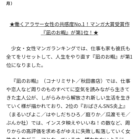
月）
★働くアラサー女性の共感度No.1！マンガ大賞受賞作
『凪のお暇』が第1位！★
少女・女性マンガランキングでは、仕事も家も彼氏も
全てをリセットして、人生をやり直す『凪のお暇』が第1
位になりました。
『凪のお暇』（コナリミサト／秋田書店）では、仕事
や恋人など周りのものすべてに空気を読みながら生きて
きた主人公が、しがらみから解放され新しい生活を生き
ていく様が描かれており、2位の『おばさんSNS炎上』
（まるいぴよこ／はやしだちひろ／庭りか／瓜渡モモ／
ぶんか社）では、インスタ映えやいいね！の数など、周
りからの高評価を求めるがゆえに失敗し転落していく女