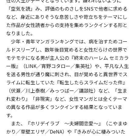
性の人生がテーマとなっています。嫌われないように
「空気を読」み、評価のものさしをSNSで他者に求める
など、身近にありそうな息苦しさや苛立ちをテーマにし
た作品が女性読者からの支持を集めランクインする形と
なりました。
少年・青年マンガランキングでは、病を治すためコー
ルドスリープし、数年後目覚めると女性だらけの世界で
モテモテになる男が主人公の『終末のハーレム セミカラ
ー版』（LINK／宵野コタロー／集英社）や、平凡な人生
を送る男性が通り魔に刺され、目が覚めると異世界でス
ライムに転生していた『転生したらスライムだった件』
（伏瀬／川上泰樹／みっつばー／講談社）など、「生ま
れ変わり」「非現実」など、女性マンガとは全くテーマ
の異なる作品が多くランクインする結果となっていま
す。
また、『ホリデイラブ ～夫婦間恋愛～』（こやまゆ
かり／草壁エリザ／DeNA）や『きみが心に棲みついた