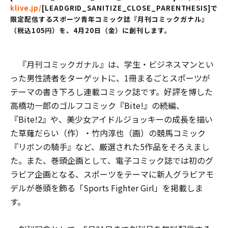
klive.jp/
[LEADGRID_SANITIZE_CLOSE_PARENTHESIS]で
限定配信するスポーツ青年コミック誌『月刊コミックガナル』
（税込105円）を、4月20日（金）に創刊します。
『月刊コミックガナル』は、学生・ビジネスマンとい
った男性読者をターゲットに、1冊まるごとスポーツが
テーマの書き下ろし連載コミック誌です。好評を博した
高橋功一郎のゴルフコミック『Bite!』の続編、
『Bite!2』や、美少女アイドルジョッキーの成長を描い
た草薙だらい（作）・竹内淳也（画）の競馬コミック
『リボンの騎手』など、厳選された5作品をそろえまし
た。また、巻頭企画として、電子コミック誌では初のグ
ラビア企画となる、スポーツをテーマに新人グラビアモ
デルが巻頭を飾る「Sports Fighter Girl」を掲載しま
す。