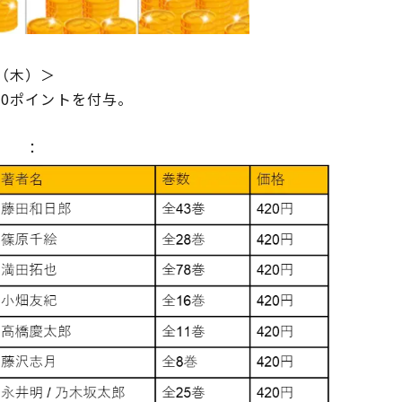
日（木）＞
00ポイントを付与。
半） ：