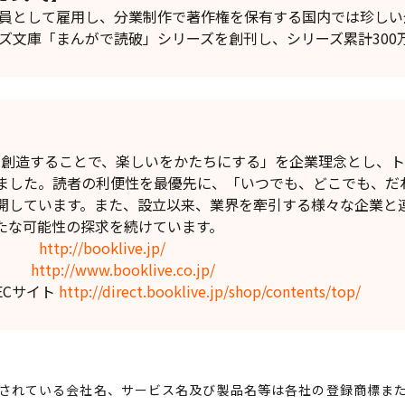
社員として雇用し、分業制作で著作権を保有する国内では珍し
イズ文庫「まんがで読破」シリーズを創刊し、シリーズ累計30
】
値を創造することで、楽しいをかたちにする」を企業理念とし、
ました。読者の利便性を最優先に、「いつでも、どこでも、だ
開しています。また、設立以来、業界を牽引する様々な企業と
たな可能性の探求を続けています。
e!」
http://booklive.jp/
イト
http://www.booklive.co.jp/
o」ECサイト
http://direct.booklive.jp/shop/contents/top/
されている会社名、サービス名及び製品名等は各社の登録商標ま