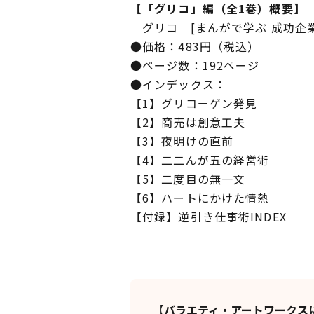
【「グリコ」編（全1巻）概要】
グリコ [まんがで学ぶ 成功企
●価格：483円（税込）
●ページ数：192ページ
●インデックス：
【1】グリコーゲン発見
【2】商売は創意工夫
【3】夜明けの直前
【4】二二んが五の経営術
【5】二度目の無一文
【6】ハートにかけた情熱
【付録】逆引き仕事術INDEX
【バラエティ・アートワークス