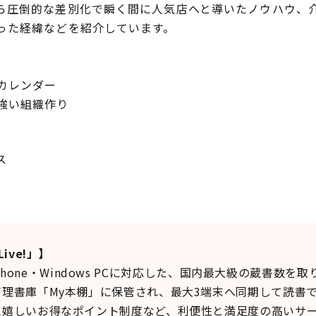
ら圧倒的な差別化で瞬く間に人気店へと導いたノウハウ、
った経緯などを紹介しています。
カレンダー
強い組織作り
ス
ive!」】
ws Phone・Windows PCに対応した、国内最大級の蔵書
理書庫「My本棚」に保管され、最大3端末へ同期して読書
に嬉しいお得なポイント制度など、利便性と満足度の高いサ