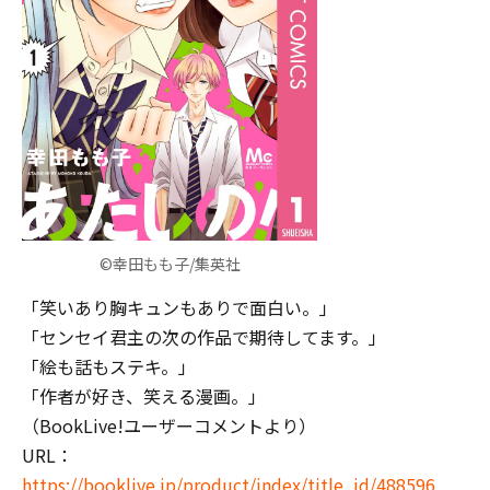
©幸田もも子/集英社
「笑いあり胸キュンもありで面白い。」
「センセイ君主の次の作品で期待してます。」
「絵も話もステキ。」
「作者が好き、笑える漫画。」
（BookLive!ユーザーコメントより）
URL：
https://booklive.jp/product/index/title_id/488596