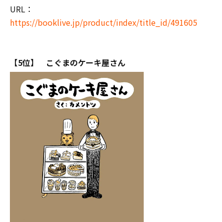
URL：
https://booklive.jp/product/index/title_id/491605
【5位】 こぐまのケーキ屋さん