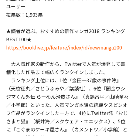
ユーザー
投票数：1,903票
★読者が選ぶ、おすすめの新作マンガ2018 ランキング
BEST100★
https://booklive.jp/feature/index/id/newmanga100
大人気作家の新作から、Twitterで人気が爆発して書
籍化した作品まで幅広くランクインしました。
ランキング上位には、1位『金田一37歳の事件簿』
（天樹征丸／さとうふみや／講談社）、6位『闇金ウシ
ジマくん外伝 らーめん滑皮さん』（真鍋昌平／山崎童々
／小学館）といった、人気マンガ本編の続編やスピンオ
フ作品がランクインした一方で、4位にTwitter発『おじ
さまと猫』（桜井海／スクウェア・エニックス）、5位
に『こぐまのケーキ屋さん』（カメントツ／小学館）と