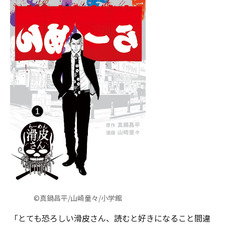
©真鍋昌平/山崎童々/小学館
「とても恐ろしい滑皮さん、読むと好きになること間違