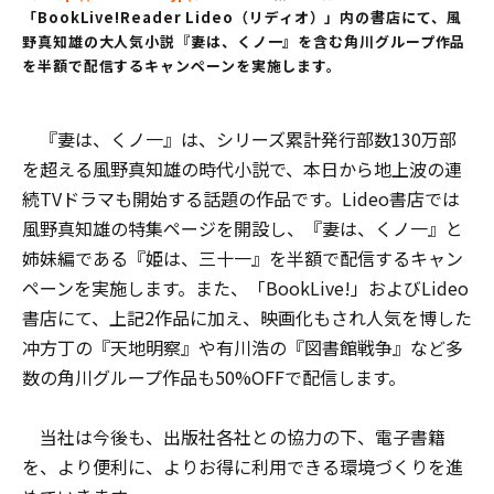
「BookLive!Reader Lideo（リディオ）」内の書店にて、風
野真知雄の大人気小説『妻は、くノ一』を含む角川グループ作品
を半額で配信するキャンペーンを実施します。
『妻は、くノ一』は、シリーズ累計発行部数130万部
を超える風野真知雄の時代小説で、本日から地上波の連
続TVドラマも開始する話題の作品です。Lideo書店では
風野真知雄の特集ページを開設し、『妻は、くノ一』と
姉妹編である『姫は、三十一』を半額で配信するキャン
ペーンを実施します。また、「BookLive!」およびLideo
書店にて、上記2作品に加え、映画化もされ人気を博した
冲方丁の『天地明察』や有川浩の『図書館戦争』など多
数の角川グループ作品も50%OFFで配信します。
当社は今後も、出版社各社との協力の下、電子書籍
を、より便利に、よりお得に利用できる環境づくりを進