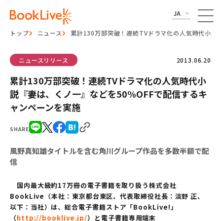
JA
トップ
ニュース
累計130万部突破！連続TVドラマ化の人気時代小説
ニュースリリース
2013.06.20
累計130万部突破！連続TVドラマ化の人気時代小
説『妻は、くノ一』などを50%OFFで配信するキ
ャンペーンを実施
SHARE
風野真知雄タイトルを含む角川グループ作品を多数半額で配
信
国内最大級約17万冊の電子書籍を取り扱う株式会社
BookLive（本社：東京都台東区、代表取締役社長：淡野 正、
以下：当社）は、総合電子書籍ストア「BookLive!」
（
http://booklive.jp/
）と電子書籍専用端末