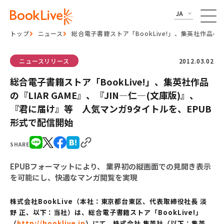
JA
トップ
ニュース
総合電子書籍ストア「BookLive!」、集英社作品の
ニュースリリース
2012.03.02
総合電子書籍ストア「BookLive!」、集英社作品
の『LIAR GAME』、『JIN―仁―(文庫版)』、
『君に届け』等 人気マンガ9タイトルを、EPUB
形式で配信開始
SHARE
EPUBフォーマットにより、 業界初の縦画面での見開き表示
を可能にし、快適なマンガ閲覧を実現
株式会社BookLive（本社：東京都台東区、代表取締役社長 淡
野 正、以下：当社）は、総合電子書籍ストア「BookLive!」
（
http://booklive.jp
）にて、株式会社 集英社（以下：集英