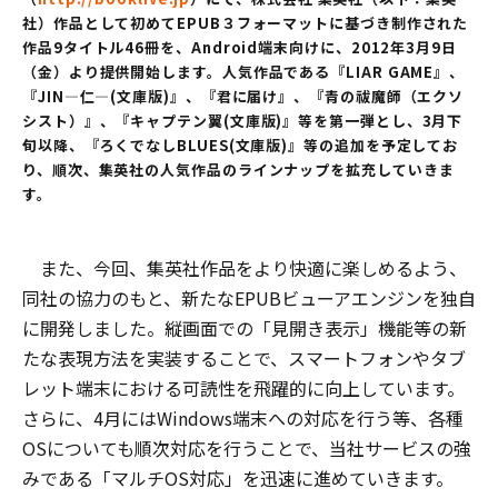
社）作品として初めてEPUB３フォーマットに基づき制作された
作品9タイトル46冊を、Android端末向けに、2012年3月9日
（金）より提供開始します。人気作品である『LIAR GAME』、
『JIN―仁―(文庫版)』、『君に届け』、『青の祓魔師（エクソ
シスト）』、『キャプテン翼(文庫版)』等を第一弾とし、3月下
旬以降、『ろくでなしBLUES(文庫版)』等の追加を予定してお
り、順次、集英社の人気作品のラインナップを拡充していきま
す。
また、今回、集英社作品をより快適に楽しめるよう、
同社の協力のもと、新たなEPUBビューアエンジンを独自
に開発しました。縦画面での「見開き表示」機能等の新
たな表現方法を実装することで、スマートフォンやタブ
レット端末における可読性を飛躍的に向上しています。
さらに、4月にはWindows端末への対応を行う等、各種
OSについても順次対応を行うことで、当社サービスの強
みである「マルチOS対応」を迅速に進めていきます。