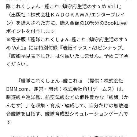
隊これくしょん - 艦これ- 鎮守府生活のすゝめ Vol.1』
（出版社：株式会社ＫＡＤＯＫＡＷＡ/エンターブレイ
ン）を購入された方に、購入金額の10%分のBookLive!
ポイントを付与します。
※電子版『艦隊これくしょん-艦これ- 鎮守府生活のすゝ
め Vol.1』には特別付録『表紙イラストA3ピンナップ』
『艦娘早見表下じき』は付属いたしません。予めご了承
ください。
『艦隊これくしょん -艦これ-』（提供：株式会社
DMM.com、運営・開発：株式会社角川ゲームス）は、
駆逐艦や巡洋艦、航空母艦などの個性豊かな「艦娘（か
んむす）」を収集・育成・編成して、自分だけの無敵連
合艦隊を目指す、艦隊育成型シミュレーションゲームで
す。