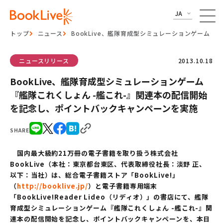
JA
トップ
ニュース
BookLive、艦隊育成型シミュレーションゲーム
ニュースリリース
2013.10.18
BookLive、艦隊育成型シミュレーションゲーム
『艦隊これくしょん -艦これ-』関連本の配信開始
を記念し、ポイントバックキャンペーンを実施
SHARE
国内最大級約21万冊の電子書籍を取り扱う株式会社
BookLive（本社：東京都台東区、代表取締役社長：淡野 正、
以下：当社）は、総合電子書籍ストア「BookLive!」
（
http://booklive.jp/
）と電子書籍専用端末
「BookLive!Reader Lideo（リディオ）」の書店にて、艦隊
育成型シミュレーションゲーム『艦隊これくしょん -艦これ-』関
連本の配信開始を記念し、ポイントバックキャンペーンを、本日