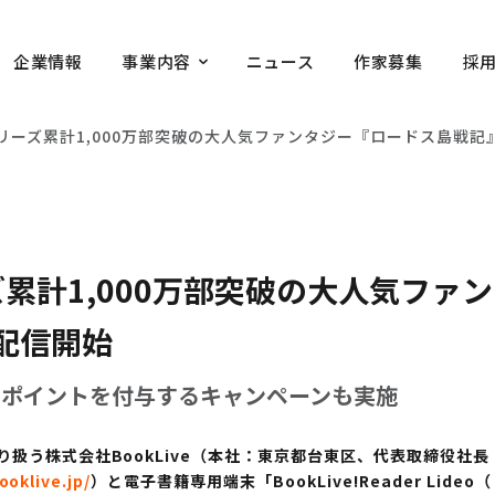
企業情報
事業内容
ニュース
作家募集
採
e、シリーズ累計1,000万部突破の大人気ファンタジー『ロードス島戦
リーズ累計1,000万部突破の大人気フ
配信開始
0ポイントを付与するキャンペーンも実施
扱う株式会社BookLive（本社：東京都台東区、代表取締役社長
ooklive.jp/
）と電子書籍専用端末「BookLive!Reader Li