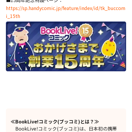
https://sp.handycomic.jp/feature/index/id/tk_buccom
i_15th
≪
BookLive
!コミック(ブッコミ)とは？≫
BookLive!コミック(ブッコミ)は、日本初の携帯