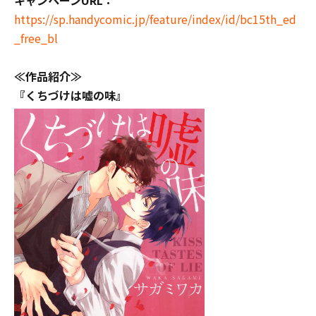
https://sp.handycomic.jp/feature/index/id/bc15th_ed
_free_bl
≪
作品紹介
≫
『くちづけは嘘の味』