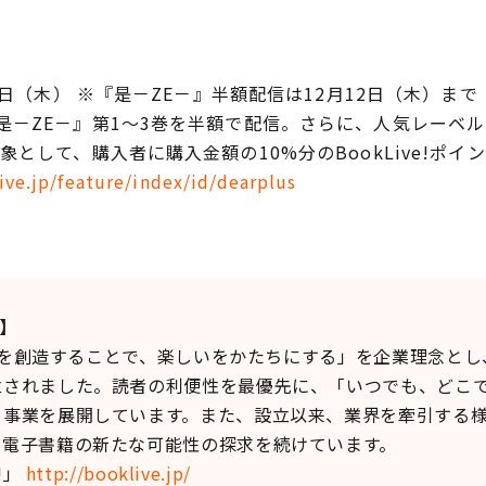
9日（木） ※『是－ZE－』半額配信は12月12日（木）まで
是－ZE－』第1～3巻を半額で配信。さらに、人気レーベ
として、購入者に購入金額の10%分のBookLive!ポイ
ive.jp/feature/index/id/dearplus
て】
価値を創造することで、楽しいをかたちにする」を企業理念と
立されました。読者の利便性を最優先に、「いつでも、どこ
、事業を展開しています。また、設立以来、業界を牽引する
、電子書籍の新たな可能性の探求を続けています。
!」
http://booklive.jp/