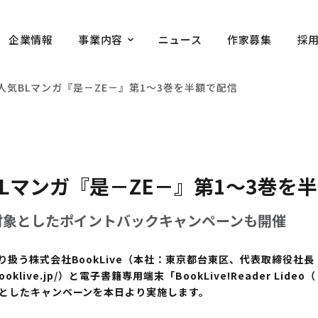
企業情報
事業内容
ニュース
作家募集
採
、大人気BLマンガ『是－ZE－』第1～3巻を半額で配信
気BLマンガ『是－ZE－』第1～3巻を
対象としたポイントバックキャンペーンも開催
扱う株式会社BookLive（本社：東京都台東区、代表取締役社長
/booklive.jp/）と電子書籍専用端末「BookLive!Reader 
象としたキャンペーンを本日より実施します。