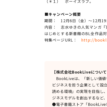
（＊１） ボーイズラブ。
■キャンペーン概要
期間： 12月6日（金）～12月1
内容： 志水ゆきの人気マンガ『
はじめとする新書館のBL全作品対象
特集ページURL：
http://bookl
【株式会社BookLiveについ
BookLiveは、「新しい
ビジネスを担う企業として設
読める環境」の実現を目指し
ジネスモデルを創出するなど
●電子書籍ストア「BookLive