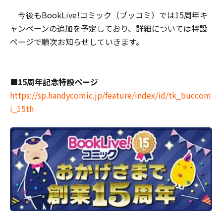
今後もBookLive!コミック（ブッコミ）では15周年キ
ャンペーンの追加を予定しており、詳細については特設
ページで順次お知らせしていきます。
■15
周年記念特設ページ
https://sp.handycomic.jp/feature/index/id/tk_buccom
i_15th