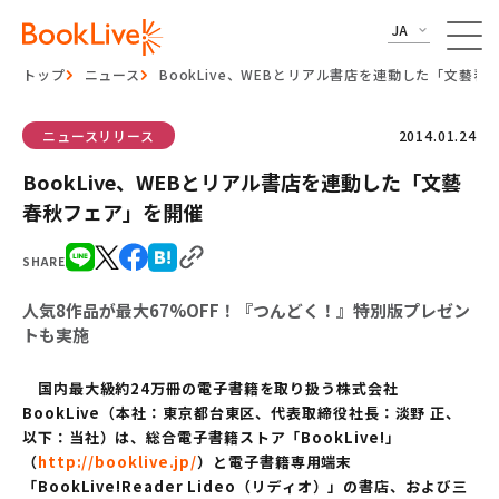
JA
トップ
ニュース
BookLive、WEBとリアル書店を連動した「文藝
ニュースリリース
2014.01.24
BookLive、WEBとリアル書店を連動した「文藝
春秋フェア」を開催
SHARE
人気8作品が最大67%OFF！『つんどく！』特別版プレゼン
トも実施
国内最大級約24万冊の電子書籍を取り扱う株式会社
BookLive（本社：東京都台東区、代表取締役社長：淡野 正、
以下：当社）は、総合電子書籍ストア「BookLive!」
（
http://booklive.jp/
）と電子書籍専用端末
「BookLive!Reader Lideo（リディオ）」の書店、および三