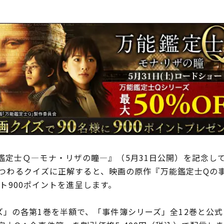
定士Ｑ―モナ・リザの瞳―』（5月31日公開）を記念し
にまつわるクイズに正解すると、映画の原作『万能鑑定士Qの事
イント900ポイントを進呈します。
」の各第1巻を半額で、「事件簿シリーズ」全12巻と公式