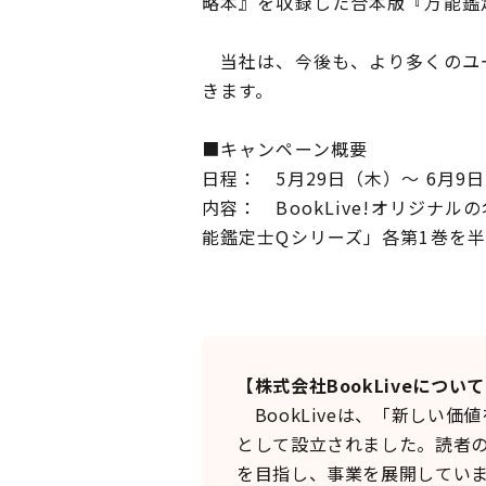
略本』を収録した合本版『万能鑑定
当社は、今後も、より多くのユー
きます。
■キャンペーン概要
日程： 5月29日（木）～ 6月9
内容： BookLive!オリジナル
能鑑定士Qシリーズ」各第1巻を半
【株式会社BookLiveについ
BookLiveは、「新しい
として設立されました。読者
を目指し、事業を展開してい