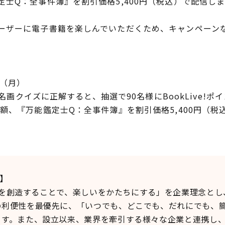
士Q：全事件簿』を割引価格5,400円（税込）で配信し
ザーに電子書籍を楽しんでいただくため、キャンペーン
日（月）
の名画クイズに正解すると、抽選で90名様にBookLive!ポ
額、『万能鑑定士Q：全事件簿』を割引価格5,400円（税
て】
価値を創造することで、楽しいをかたちにする」を企業理念と
の利便性を最優先に、「いつでも、どこでも、だれにでも、
ます。また、設立以来、業界を牽引する様々な企業と連携し