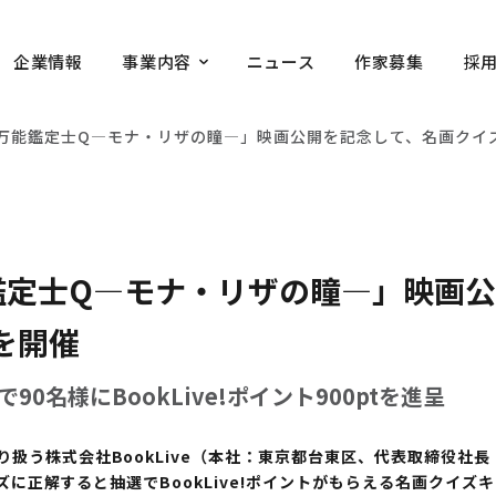
企業情報
事業内容
ニュース
作家募集
採
e、「万能鑑定士Q―モナ・リザの瞳―」映画公開を記念して、名画ク
万能鑑定士Q―モナ・リザの瞳―」映画
を開催
0名様にBookLive!ポイント900ptを進呈
扱う株式会社BookLive（本社：東京都台東区、代表取締役社長
クイズに正解すると抽選でBookLive!ポイントがもらえる名画クイ