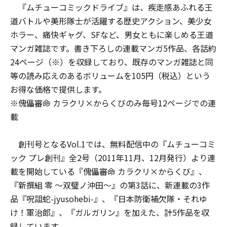
『ムチューコミックドライブ』は、疾走感あふれる王
道バトルや美形隊士が活躍する歴史アクション、美少女
ホラー、痛快ギャグ、SFなど、男女ともに楽しめる王道
マンガ雑誌です。書き下ろしの連載マンガ5作品、各話約
24ページ（※）を収録しており、既存のマンガ雑誌と同
等の読み応えのあるボリュームを105円（税込）という
お得な価格で提供します。
※傀儡審命 カラクリ×からくびのみ毎号12ページでの連
載
創刊号となるVol.1では、無料配信中の『ムチューコミ
ック プレ創刊』全2号（2011年11月、12月発行）より連
載を開始している『傀儡審命 カラクリ×からくび』、
『新撰組 零 ～双璧ノ沖田～』の第3話に、新連載の3作
品『呪詛蛇-jyusohebi-』、『日本防衛補欠隊・それゆ
け！軍治郎』、『ガルガリン』を加えた、計5作品を収
録しています。