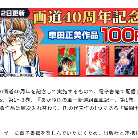
画道40周年を記念して実施するもので、電子書籍で配信し
』第1～3巻、『あかね色の風―新選組血風記―』第1巻、『
。対象作品は順次入れ替わり、氏の代表作の1つである『聖闘
ザーに電子書籍を楽しんでいただくため、出版社と連携