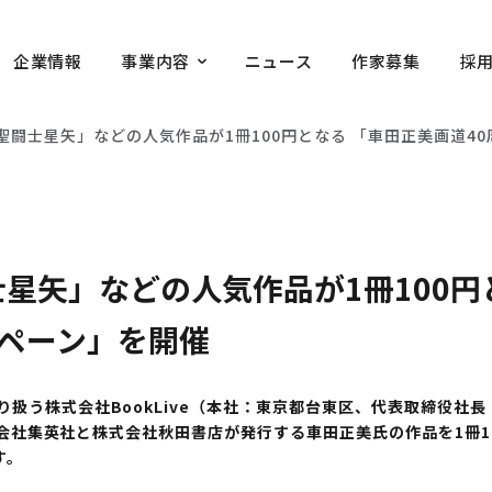
企業情報
事業内容
ニュース
作家募集
採
e、「聖闘士星矢」などの人気作品が1冊100円となる 「車田正美画道
聖闘士星矢」などの人気作品が1冊100
ンペーン」を開催
扱う株式会社BookLive（本社：東京都台東区、代表取締役社長
株式会社集英社と株式会社秋田書店が発行する車田正美氏の作品を1冊
す。