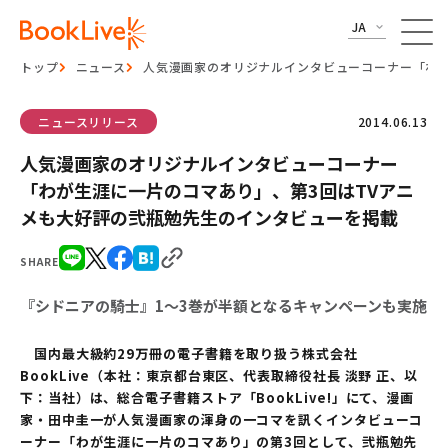
JA
トップ
ニュース
人気漫画家のオリジナルインタビューコーナー「わが
ニュースリリース
2014.06.13
人気漫画家のオリジナルインタビューコーナー
「わが生涯に一片のコマあり」、第3回はTVアニ
メも大好評の弐瓶勉先生のインタビューを掲載
SHARE
『シドニアの騎士』1～3巻が半額となるキャンペーンも実施
国内最大級約29万冊の電子書籍を取り扱う株式会社
BookLive（本社：東京都台東区、代表取締役社長 淡野 正、以
下：当社）は、総合電子書籍ストア「BookLive!」にて、漫画
家・田中圭一が人気漫画家の渾身の一コマを訊くインタビューコ
ーナー「わが生涯に一片のコマあり」の第3回として、弐瓶勉先