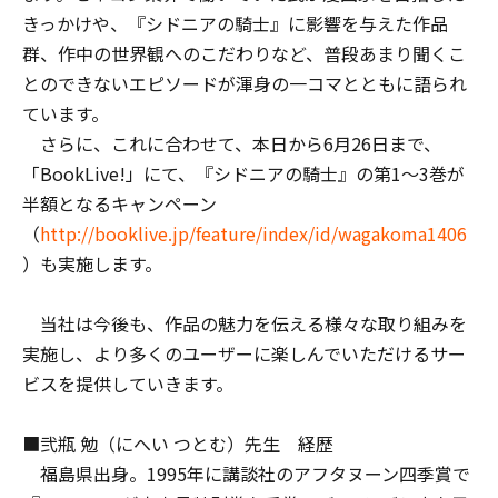
きっかけや、『シドニアの騎士』に影響を与えた作品
群、作中の世界観へのこだわりなど、普段あまり聞くこ
とのできないエピソードが渾身の一コマとともに語られ
ています。
さらに、これに合わせて、本日から6月26日まで、
「BookLive!」にて、『シドニアの騎士』の第1～3巻が
半額となるキャンペーン
（
http://booklive.jp/feature/index/id/wagakoma1406
）も実施します。
当社は今後も、作品の魅力を伝える様々な取り組みを
実施し、より多くのユーザーに楽しんでいただけるサー
ビスを提供していきます。
■弐瓶 勉（にへい つとむ）先生 経歴
福島県出身。1995年に講談社のアフタヌーン四季賞で