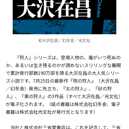
©大沢在昌／幻冬舎／光文社
『狩人』シリーズは、登場人物の、誰がいつ死ぬの
か、あるいは生き残るのかが読めないスリリングな展開
で累計発行部数190万部を誇る大沢在昌の大人気シリー
ズ小説です。7月25日の最新作『雨の狩人』（大沢在昌
／幻冬舎）発売に先立ち、『北の狩人』、『砂の狩
人』、『黒の狩人』の3作品（すべて大沢在昌／光文社）
が電子化されます。（紙の書籍は株式会社幻冬舎、電子
書籍は株式会社光文社が発行元となります）
当社と株式会社三省堂書店は、これを記念して、三省