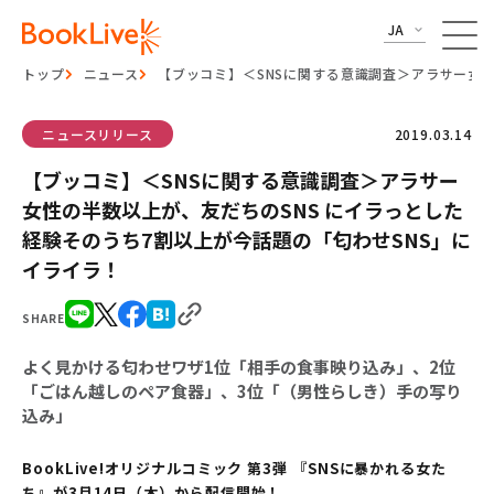
JA
トップ
ニュース
【ブッコミ】＜SNSに関する意識調査＞アラサー女性
ニュースリリース
2019.03.14
【ブッコミ】＜SNSに関する意識調査＞アラサー
女性の半数以上が、友だちのSNS にイラっとした
経験そのうち7割以上が今話題の「匂わせSNS」に
イライラ！
SHARE
よく見かける匂わせワザ1位「相手の食事映り込み」、2位
「ごはん越しのペア食器」、3位「（男性らしき）手の写り
込み」
BookLive!オリジナルコミック 第3弾 『SNSに暴かれる女た
ち』が3月14日（木）から配信開始！