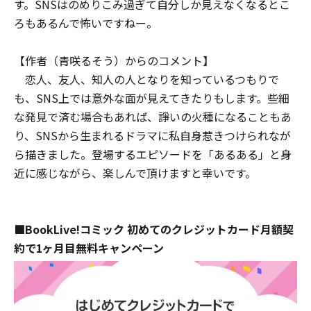
す。SNSはのめりこみ過ぎて自分しか見えなくなるとこ
ろもあるんで怖いですねー。
【作者（青咲るそう）からのコメント】
恋人、友人、知人の人となりを知っているつもりで
も、SNS上では意外な面が見えてきたりもします。些細
な発見で済む場合もあれば、諍いの火種になることもあ
り、SNSから生まれるドラマに私自身惹きつけられなが
ら描きました。登場するエピソードを「あるある」と身
近に感じながら、楽しんで頂けますと幸いです。
■
BookLive
!
コミック
初めてのクレジットカード月額契
約で
1ヶ月目
無料キャンペーン