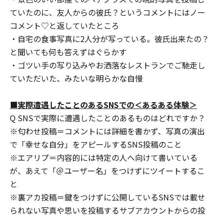
ていたのに、友人からの彼氏？というコメントにはノー
コメント♡と返していたところ
・自宅の食事写真に2人分が写っている。彼氏出来たの？
と聞いても何も答えずはぐらかす
・ゴツい手の写り込みやお洒落なレストランでご馳走し
ていただいた、みたいな明らかな自慢
■実際遭遇したことのあるSNSでの＜あるある体験＞
Q SNSで実際に遭遇したことのあるものはどれですか？
※匂わせ投稿＝コメントには詳細を書かず、写真の演出
で「幸せな自分」をアピールするSNS投稿のこと
※エアリプ＝内容的には特定の人へ向けて書いている
が、あえて「＠ユーザー名」をつけずにツイートするこ
と
※裏アカ投稿＝鍵をつけずに公開しているSNSでは載せ
られない写真や思いを投稿するサブアカウントからの投