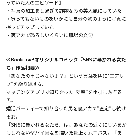
っていた人のエピソード】
・写真の加工をし過ぎて詐欺なみの美人風にしていた
・買ってもないものをいかにも自分の物のように写真に
撮ってアップしていた
・裏アカで恐ろしいくらいに職場の文句
≪
BookLiv
e
!
オリジナルコミック
『
SN
S
に暴かれ
る
女た
ち
』
作品
概要≫
「あなたの事じゃないよ？」という言葉を盾に“エアリ
プ”を繰り返す女。
マッチングアプリで知り合った“効率”を重視し過ぎる
男。
婚活パーティーで知り合った男を裏アカで“査定”し続け
る女。
『SNSに暴かれる女たち』は、あなたの近くにもいるか
もしれないヤバイ男女を描いた炎上オムニバス。「あ