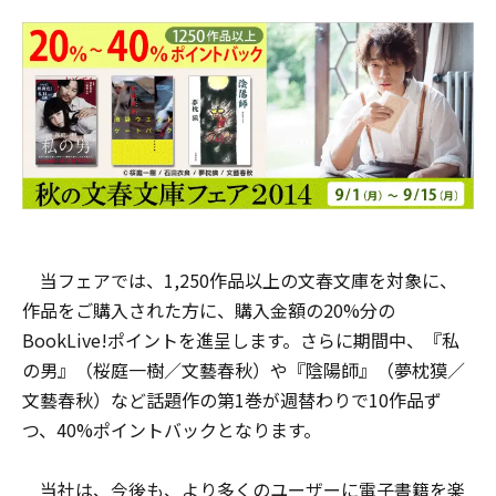
当フェアでは、1,250作品以上の文春文庫を対象に、
作品をご購入された方に、購入金額の20%分の
BookLive!ポイントを進呈します。さらに期間中、『私
の男』（桜庭一樹／文藝春秋）や『陰陽師』（夢枕獏／
文藝春秋）など話題作の第1巻が週替わりで10作品ず
つ、40%ポイントバックとなります。
当社は、今後も、より多くのユーザーに電子書籍を楽