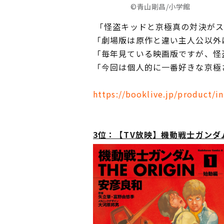
©青山剛昌/小学館
「怪盗キッドと京極真の対決がス
「劇場版は原作と違い主人公以外
「毎年見ている映画版ですが、怪
「今回は個人的に一番好きな京極
https://booklive.jp/product/i
3
位：【TV放映
】
機動戦士ガンダム 