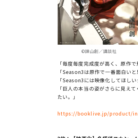
©諫山創／講談社
「毎度毎度完成度が高く、原作で
「Season3は原作で一番面白
「Season3には映像化してほし
「巨人の本当の姿がさらに見えて
たい。」
https://booklive.jp/product/i