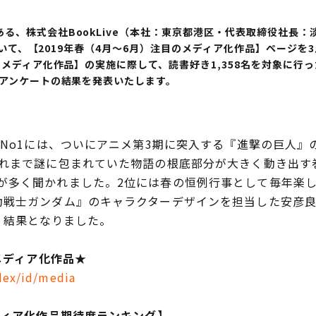
、株式会社BookLive（本社：東京都港区・代表取締役社長：
において、【2019年春（4月～6月）注目のメディア化作品】ページを
のメディア化作品】の実施に際して、読書好き1,358名を対象に行っ
＞アンケートの結果を発表いたします。
No1には、ついにアニメ第3期に突入する『進撃の巨人』のS
これまで謎に包まれていた物語の根底部分が大きく動き出す
が多く聞かれました。2位には春の恒例行事として毎年楽
動戦士ガンダム』のキャラクターデザインを担当した安彦
が続く結果となりました。
メディア化作品
★
ndex/id/media
ディア化作品期待度ランキング】