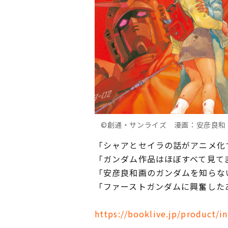
©創通・サンライズ 漫画：安彦良和
「シャアとセイラの話がアニメ化
「ガンダム作品はほぼすべて見て
「安彦良和画のガンダムを知らな
「ファーストガンダムに興奮した
https://booklive.jp/product/i