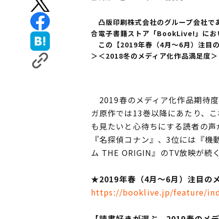
凸版印刷株式会社のグループ会社である
合電子書籍ストア「BookLive!」
この【2019年春（4月～6月）注目
＞＜2018冬のメディア化作品満足度
2019春のメディア化作品期待度
ガ原作では13巻以降にあたり、
も見たいと心待ちにする読者の声
『名探偵コナン』、3位には『機
ム THE ORIGIN』のTV放映
★
2019年春（4月～6月）注目の
https://booklive.jp/feature/i
【
読書好きが選ぶ、2019
春のメ