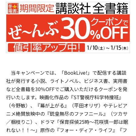
当キャンペーンでは、「BookLive!」で配信する講談
社が発行する小説、ライトノベル、ビジネス書、実用書
など全書籍を30％OFFでご購入いただけるクーポンを発
行いたします。映画化作品の『ST警視庁科学特捜班』
（今野敏）、『幕が上がる』（平田オリザ）やテレビア
ニメ絶賛放映中の『銃皇無尽のファフニール』（ツカサ
／梱枝りこ）、ドラマ「保育探偵25時～花咲慎一郎は眠
れない！！～」原作の『フォー・ディア・ライフ』『フ