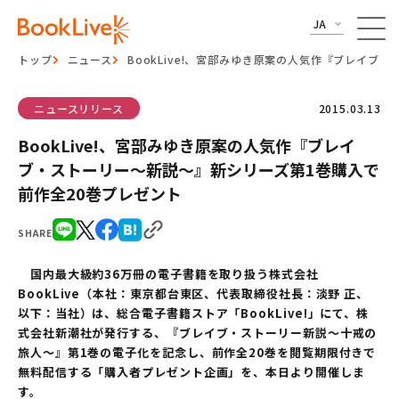
JA
トップ
ニュース
BookLive!、宮部みゆき原案の人気作『ブレイブ
ニュースリリース
2015.03.13
BookLive!、宮部みゆき原案の人気作『ブレイ
ブ・ストーリー～新説～』新シリーズ第1巻購入で
前作全20巻プレゼント
SHARE
国内最大級約36万冊の電子書籍を取り扱う株式会社
BookLive（本社：東京都台東区、代表取締役社長：淡野 正、
以下：当社）は、総合電子書籍ストア「BookLive!」にて、株
式会社新潮社が発行する、『ブレイブ・ストーリー新説～十戒の
旅人～』第1巻の電子化を記念し、前作全20巻を閲覧期限付きで
無料配信する「購入者プレゼント企画」を、本日より開催しま
す。