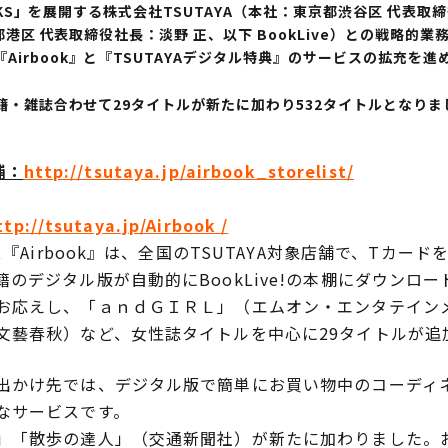
OKS」を展開する株式会社TSUTAYA（本社：東京都渋谷区 代表取締
都港区 代表取締役社長：淡野 正、以下 BookLive）との戦略的
irbook』と『TSUTAYAデジタル特典』のサービスの拡充を
書籍・雑誌合わせて29タイトルが新たに加わり532タイトルとなり
舗：
http://tsutaya.jp/airbook_storelist/
ttp://tsutaya.jp/Airbook /
『Airbook』は、全国のTSUTAYA対象店舗で、Tカ
のデジタル版が自動的にBookLive!の本棚にダウンロ
応えし、「ａｎｄＧＩＲＬ」（エムオン・エンタテイン
文藝春秋）など、女性誌タイトルを中心に29タイトルが追
かけ先では、デジタル版で簡単にお買い物中のコーディ
なサービスです。
「散歩の達人」（交通新聞社）が新たに加わりました。