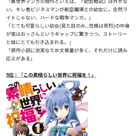
「異世界マンガの傑作といえば、『幼女戦記』は外せな
い。キレ者ビジネスマンが航空魔導士の幼女に。全然ラ
イトじゃない、ハードな戦争マンガ。」
「とても可愛らしい幼女(見た目のみ...性格は苛烈)の中身
が実はおっさんというギャップに驚きつつ、ストーリー
と絵にとても引き込まれる。」
「原作小説に忠実なため文章量が多く、それだけに読み
応えがある」
5位：『この素晴らしい世界に祝福を！』