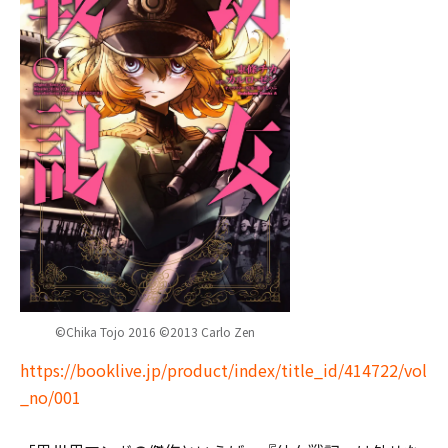
©Chika Tojo 2016 ©2013 Carlo Zen
https://booklive.jp/product/index/title_id/414722/vol
_no/001