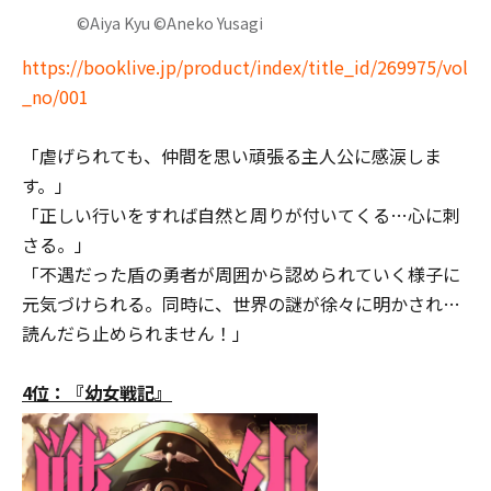
©Aiya Kyu ©Aneko Yusagi
https://booklive.jp/product/index/title_id/269975/vol
_no/001
「虐げられても、仲間を思い頑張る主人公に感涙しま
す。」
「正しい行いをすれば自然と周りが付いてくる…心に刺
さる。」
「不遇だった盾の勇者が周囲から認められていく様子に
元気づけられる。同時に、世界の謎が徐々に明かされ…
読んだら止められません！」
4位：『幼女戦記』