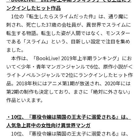
ンクインしたヒット作品
1位の『転生したらスライムだった件』は、通り魔に
刺され、死亡した37歳の会社員が、異世界でスライムに
転生する物語。転生した姿が人間ではなく、モンスター
である「スライム」という、目新しい設定で注目を集め
ました。
本作は、「BookLive! 2019年上半期ランキング」にお
いて＜少年・青年マンガ＞ジャンルで6位、原作小説が＜
ライトノベル＞ジャンルで2位にランクインしたヒット作
品。2018年秋にはアニメ第1期が放送され、2020年には
第2期の制作も決定しており、まさに「絶対に外さない」
作品といえます。
・
10位
、
『悪役令嬢は隣国の王太子に溺愛される』は、
人気急上昇中の女性向け異世界マンガ
10位、『悪役令嬢は隣国の王太子に溺愛される』は、