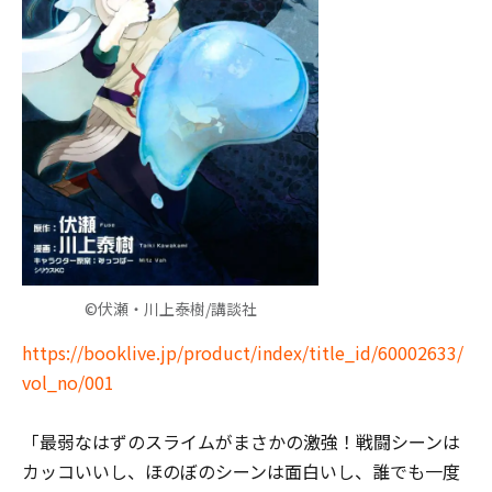
©伏瀬・川上泰樹/講談社
https://booklive.jp/product/index/title_id/60002633/
vol_no/001
「最弱なはずのスライムがまさかの激強！戦闘シーンは
カッコいいし、ほのぼのシーンは面白いし、誰でも一度