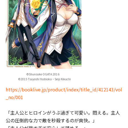
©Shunsuke OGATA 2016
©2015 Tsuyoshi Yoshioka・Seiji Kikuchi
https://booklive.jp/product/index/title_id/412143/vol
_no/001
「主人公とヒロインがうぶ過ぎて可愛い。悶える。主人
公の圧倒的な力で敵を秒殺するのが爽快。」
「主人公が強すぎて安心して読める。」