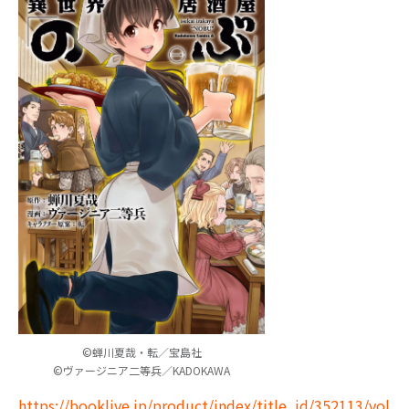
©蝉川夏哉・転／宝島社
©ヴァージニア二等兵／KADOKAWA
https://booklive.jp/product/index/title_id/352113/vol