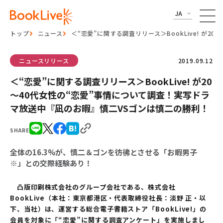
JA
トップ
ニュース
＜“恋愛”に関する調査リリース＞BookLive! 
ニュースリリース
2019.09.12
＜“恋愛”に関する調査リリース＞BookLive! が20
～40代女性の“恋愛”事情について調査！実写ドラ
マ放送中『凪のお暇』慎二VSゴンは慎二の勝利！
SHARE
全体の16.3%が、慎二＆ゴンを彷彿とさせる「お暇男子
※」との交際経験あり！
凸版印刷株式会社のグループ会社である、株式会社
BookLive（本社：東京都港区・代表取締役社長：淡野 正・以
下、当社）は、運営する総合電子書籍ストア「BookLive!」の
会員を対象に「“恋愛”に関する調査アンケート」を実施しまし