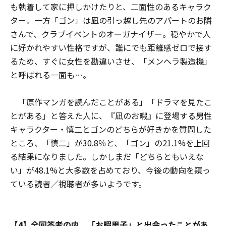
も執着して家に押しかけたりと、二面性のあるキャラク
ター。一方「ゴン」は凪の引っ越し先のアパートのお隣
さんで、クラブイベントのオーガナイザー。穏やかで人
に好かれやすい性格ですが、誰にでも距離感ゼロで接す
るため、すぐに女性を勘違いさせ、「メンヘラ製造機」
と呼ばれる一面も…。
「原作マンガを読んだことがある」「ドラマを見たこ
とがある」と答えた人に、『凪のお暇』に登場する男性
キャラクター・慎二とゴンのどちらが好きかを質問した
ところ、「慎二」が30.8％と、「ゴン」の21.1%を上回
る結果になりました。しかしまだ「どちらともいえな
い」が48.1%と大多数を占めており、今後の動向を窺っ
ている読者／視聴者が多いようです。
【4】全回答者の内、「お暇男子」と出会ったことがあ