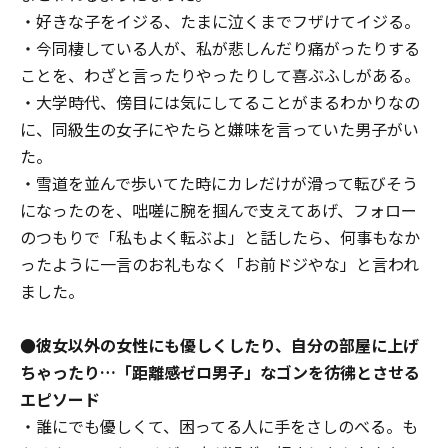
・好きな子をイジる、たまに泣くまでフザけてイジる。
・今同棲している人が、私が悲しんだり痛がったりする
ことを、わざと言ったりやったりして喜ぶふしがある。
・大学時代、傍目には気にしてることがまるわかりなの
に、同級生の女子にやたらと嫌味を言っていた男子がい
た。
・雪道を並んで歩いてた時にカレだけが滑って転びそう
になったのを、咄嗟に腕を掴んで支えてあげ、フォロー
のつもりで「私もよく転ぶよ」と話したら、何事もなか
ったように一言のお礼もなく「お前ドジやな」と言われ
ました。
●彼女以外の女性にも優しくしたり、自分の部屋に上げ
ちゃったり…「距離感ゼロ男子」なゴンを彷彿とさせる
エピソード
・誰にでも優しくて、困ってる人に手をさしのべる。も