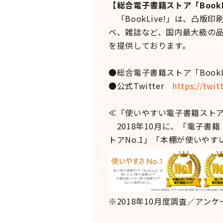
【総合電子書籍ストア「BookL
「BookLive!」は、凸版
ベ、雑誌など、国内最大級の
を提供しております。
●総合電子書籍ストア「BookLi
●公式Twitter
https://twi
≪『使いやすい電子書籍ストア
2018年10月に、「電子書
トアNo.1」「本棚が使いやす
※2018年10月度調査／ア