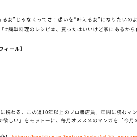
きる女”じゃなくってさ！想いを“叶える女”になりたいの
「#簡単料理のレシピ本、買ったはいいけど家にあるから
ロフィール】
事に携わる、この道10年以上のプロ書店員。年間に読むマンガ
で欲しい」をモットーに、毎月オススメのマンガを「今月
紹介】
https://booklive.jp/feature/index/id/tk_osusu