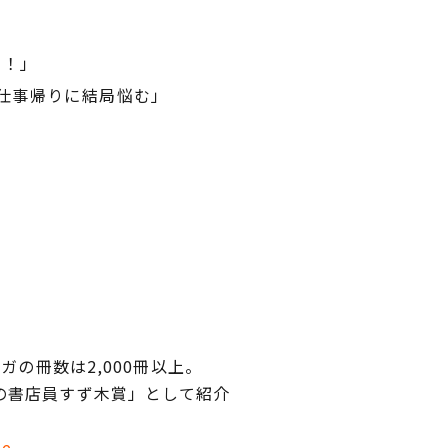
よ！」
仕事帰りに結局悩む」
の冊数は2,000冊以上。
の書店員すず木賞」として紹介
me