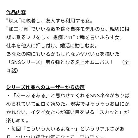
作品内容
”映え”に執着し、友人すら利用する女。
”加工写真”でいいね数を稼ぐ自称モデルの女。親切に相
談に乗るフリをして“愚痴アカ”で噂を言いふらす女。
仕事を他人に押し付け、婚活に勤しむ女。
あなたの隣にもいるかもしれないヤバい女を描いた
「SNSシリーズ」第６弾となる炎上オムニバス！ （全
４話）
シリーズ
作品へのユーザーからの声
・「あーあるある」と思わせてくれるSNSネタがちりば
められていて面白く読めた。現実ではそうそうお目にか
かれない、イタイ女たちが痛い目を見る「スカッと」が
楽しめた。
・毎回「こういう人いるよな…」というリアルさがあ
り、ついつい続きが気になってしまいます…。