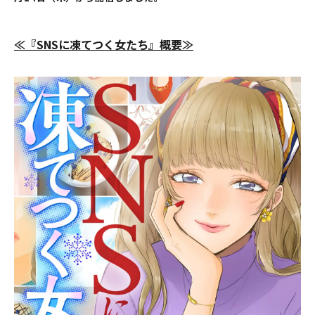
≪『SNSに凍てつく女
たち』
概要≫