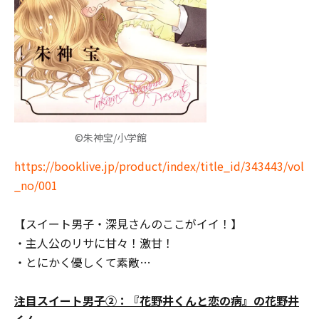
©朱神宝/小学館
https://booklive.jp/product/index/title_id/343443/vol
_no/001
【スイート男子・深見さんのここがイイ！】
・主人公のリサに甘々！激甘！
・とにかく優しくて素敵…
注目スイート男子②：『花野井くんと恋の病』の花野井