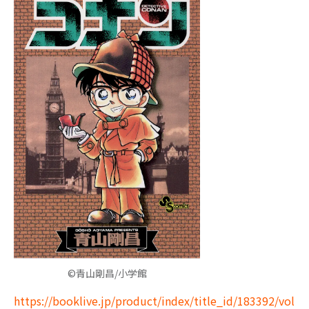
©青山剛昌/小学館
https://booklive.jp/product/index/title_id/183392/vol