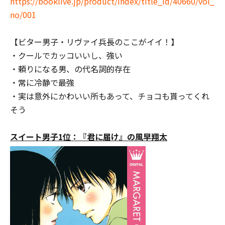
https://booklive.jp/product/index/title_id/40660/vol_
no/001
【ビター男子・リヴァイ兵長のここがイイ！】
・クールでカッコいいし、強い
・頼りになる男、の代名詞的存在
・常に冷静で最強
・実は意外にかわいい所もあって、チョコも貰ってくれ
そう
スイート男子1位：『君に届け』の風早翔太