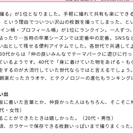
撮る」が1位となりました。手軽に撮れて共有も楽にでき
」という理由でついつい沢山の枚数を撮ってしまった、と
サイン帳・プロフィール帳」が1位にランクイン。一人ずつ
貼ったり…当時の卒業シーズンでは定番中の定番。SNSな
い出として残せる便利アイテムでした。各世代で共通して
・30代からは「仲の良いみんなでテーマパークに遊びに行
ているようです。40代で「身に着けていた物をあげる・も
をするのが大流行していた世代ならではと言えるでしょう。
の娯楽だったカラオケ、とテクノロジーの進化もランキング
い出
板に書いた言葉とか、仲良かった人はもちろん、そこそこ
0代・女性）
ることができたときは嬉しかった。（20代・男性）
頃、ガラケーで保存できる枚数いっぱいまで撮りまくった。