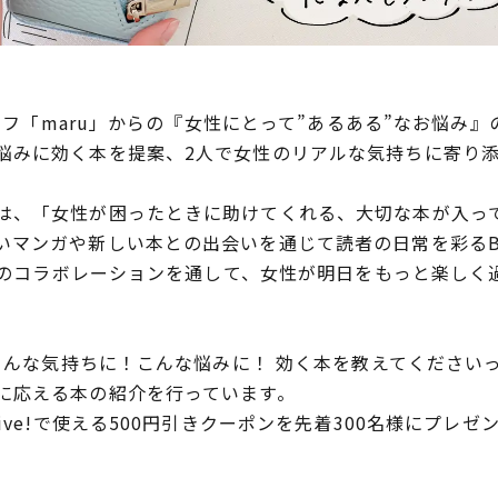
ッフ「maru」からの『女性にとって”あるある”なお悩み』のテ
悩みに効く本を提案、2人で女性のリアルな気持ちに寄り
、「女性が困ったときに助けてくれる、大切な本が入っ
マンガや新しい本との出会いを通じて読者の日常を彩るBoo
! のコラボレーションを通して、女性が明日をもっと楽し
こんな気持ちに！こんな悩みに！ 効く本を教えてくださいっ」
に応える本の紹介を行っています。
ive!で使える500円引きクーポンを先着300名様にプレ