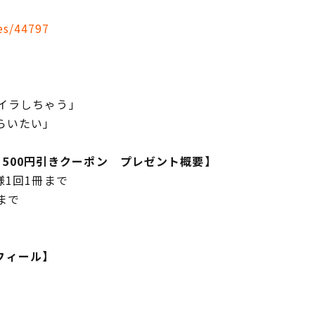
ies/44797
イラしちゃう」
らいたい」
」
500円引きクーポン プレゼント概要
】
様1回1冊まで
)まで
ロフィール】