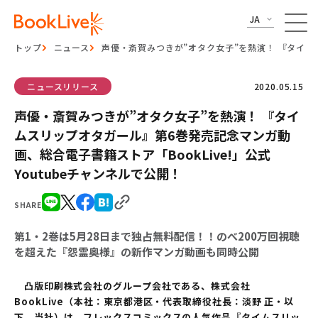
JA
トップ
ニュース
声優・斎賀みつきが”オタク女子”を熱演！ 『タイムス
ニュースリリース
2020.05.15
声優・斎賀みつきが”オタク女子”を熱演！ 『タイ
ムスリップオタガール』第6巻発売記念マンガ動
画、総合電子書籍ストア「BookLive!」公式
Youtubeチャンネルで公開！
SHARE
第1・2巻は5月28日まで独占無料配信！！のべ200万回視聴
を超えた『怨霊奥様』の新作マンガ動画も同時公開
凸版印刷株式会社のグループ会社である、株式会社
BookLive（本社：東京都港区・代表取締役社長：淡野 正・以
下、当社）は、フレックスコミックスの人気作品『タイムスリッ