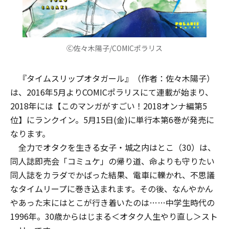
Ⓒ佐々木陽子/COMICポラリス
『タイムスリップオタガール』（作者：佐々木陽子）
は、2016年5月よりCOMICポラリスにて連載が始まり、
2018年には【このマンガがすごい！2018オンナ編第5
位】にランクイン。5月15日(金)に単行本第6巻が発売に
なります。
全力でオタクを生きる女子・城之内はとこ（30）は、
同人誌即売会「コミュケ」の帰り道、命よりも守りたい
同人誌をカラダでかばった結果、電車に轢かれ、不思議
なタイムリープに巻き込まれます。その後、なんやかん
やあった末にはとこが行き着いたのは……中学生時代の
1996年。30歳からはじまる＜オタク人生やり直し＞スト