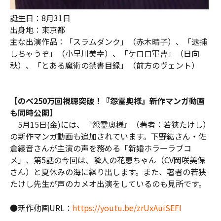
誕生日：8月31日
出身地：東京都
主な出演作品：「スラムダンク」（赤木晴子）、「逮捕
しちゃうぞ」（小早川美幸）、「ケロロ軍曹」（日向
秋）、「とある魔術の禁書目録」（前方のヴェント）
【のべ250万回視聴突破！『怨霊奥様』新作マンガ動画
も同時公開】
5月15日(金)には、『怨霊奥様』（著者：若狭たけし）
の新作マンガ動画も追加されています。下野紘さん・佐
倉綾音さんが主演の声を務める「新婚ホラーラブコ
メ」、第5話の今回は、隣人の花恵ちゃん（CV岡咲美保
さん）と夏休みの海に繰り出します。また、著者の若狭
たけし先生が声のカメオ出演をしているのも見所です。
●新作動画URL：
https://youtu.be/zrUxAuiSEFI