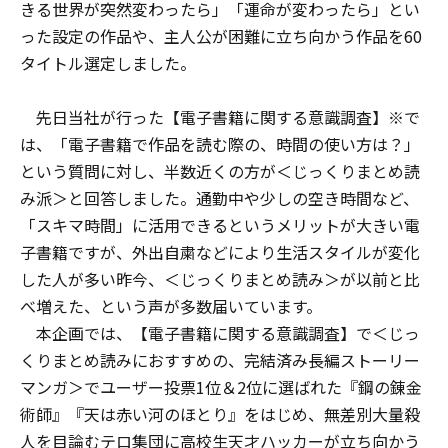
きる世界が突然変わったら」「運命が変わったら」とい
った設定の作品や、主人公が困難に立ち向かう作品を60
タイトル選定しました。
先日当社が行った【電子書籍に関する意識調査】※で
は、「電子書籍で作品を読む際の、時間の使い方は？」
という質問に対し、半数近くの方が＜じっくりまとめ読
み派＞と回答しました。通勤中や少しの空き時間など、
「スキマ時間」に活用できるというメリットが大きい電
子書籍ですが、外出自粛などにより生活スタイルが変化
した人が多い昨今、＜じっくりまとめ読み＞が以前と比
べ増えた、という声が多数届いています。
本企画では、【電子書籍に関する意識調査】で＜じっ
くりまとめ読みにおすすめの、完結済み長編ストーリー
マンガ＞でユーザー投票1位＆2位に選ばれた『鋼の錬金
術師』『天は赤い河のほとり』をはじめ、無差別大量殺
人を目論むテロ集団に高校生天才ハッカーが立ち向かう