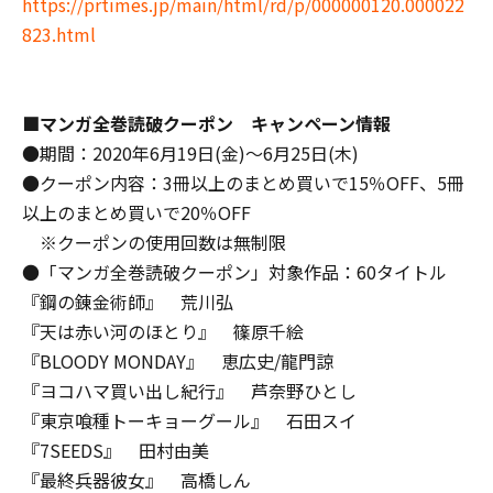
https://prtimes.jp/main/html/rd/p/000000120.000022
823.html
■
マンガ全巻読破クーポン
キャンペーン情報
●期間：2020年6月19日(金)～6月25日(木)
●クーポン内容：3冊以上のまとめ買いで15％OFF、5冊
以上のまとめ買いで20％OFF
※クーポンの使用回数は無制限
●「マンガ全巻読破クーポン」対象作品：60タイトル
『鋼の錬金術師』 荒川弘
『天は赤い河のほとり』 篠原千絵
『BLOODY MONDAY』 恵広史/龍門諒
『ヨコハマ買い出し紀行』 芦奈野ひとし
『東京喰種トーキョーグール』 石田スイ
『7SEEDS』 田村由美
『最終兵器彼女』 高橋しん