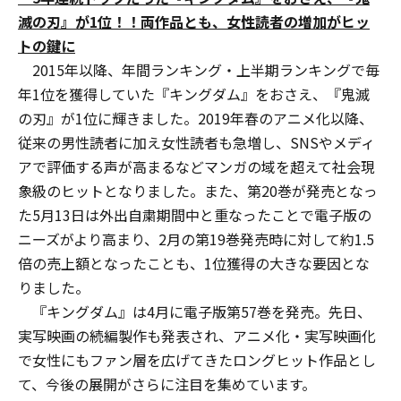
滅の刃』が1位！！
両作品とも、女性読者
の増加がヒッ
トの鍵に
2015年以降、年間ランキング・上半期ランキングで毎
年1位を獲得していた『キングダム』をおさえ、『鬼滅
の刃』が1位に輝きました。2019年春のアニメ化以降、
従来の男性読者に加え女性読者も急増し、SNSやメディ
アで評価する声が高まるなどマンガの域を超えて社会現
象級のヒットとなりました。また、第20巻が発売となっ
た5月13日は外出自粛期間中と重なったことで電子版の
ニーズがより高まり、2月の第19巻発売時に対して約1.5
倍の売上額となったことも、1位獲得の大きな要因とな
りました。
『キングダム』は4月に電子版第57巻を発売。先日、
実写映画の続編製作も発表され、アニメ化・実写映画化
で女性にもファン層を広げてきたロングヒット作品とし
て、今後の展開がさらに注目を集めています。