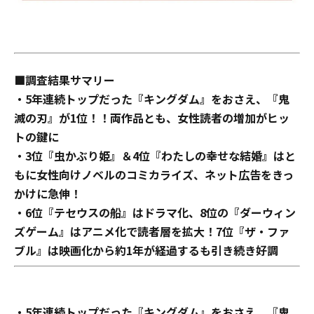
■
調査結果サマリー
・
5年連続
トップ
だった『
キングダム
』を
おさえ
、『
鬼
滅の刃
』が1位！！
両作品とも、
女性読者
の増加
がヒッ
トの鍵に
・3位
『
虫かぶり姫
』
＆4位『
わたしの幸せな結婚
』
は
と
もに
女性向けノベルのコミカライズ
、
ネット
広告
をきっ
かけに急伸！
・
6位『
テセウスの船
』はドラマ化
、8位の『ダーウィン
ズゲーム』はアニメ化
で読者層
を
拡大
！
7位『
ザ・ファ
ブル
』は映画化から約1年が経過するも引き続き好調
・5年連続トップだった『キングダム』を
おさえ
、『鬼