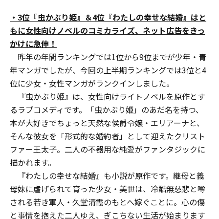
・3位『虫かぶり姫』＆4位『わたしの幸せな結婚』
はと
もに女性向け
ノベルのコミカライズ
、ネット広告をきっ
かけに急伸！
昨年の年間ランキングでは1位から9位までが少年・青
年マンガでしたが、今回の上半期ランキングでは3位と4
位に少女・女性マンガがランクインしました。
『虫かぶり姫』は、女性向けライトノベルを原作とす
るラブコメディです。「虫かぶり姫」のあだ名を持つ、
本が大好きでちょっと天然な侯爵令嬢・エリアーナと、
そんな彼女を「形式的な婚約者」として迎えたクリスト
ファー王太子。二人の不器用な純愛がファンタジックに
描かれます。
『わたしの幸せな結婚』も小説が原作です。継母と義
母妹に虐げられて育った少女・美世は、冷酷無慈悲と噂
される若き軍人・久堂清霞のもとへ嫁ぐことに。心の傷
と事情を抱えた二人ゆえ、ぎこちない生活が始まります