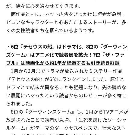
が、徐々に心を通わせてゆきます。
両作品ともに、ネット広告をきっかけに読者が急増。
ピュアなキャラクターと心あたたまるストーリーが、多
くの女性読者たちを掴んでいるようです。
・6位『テセウスの船』はドラマ化、8位の『ダーウィン
ズゲーム』はアニメ化で読者層を拡大！7位『ザ・ファ
ブル』は映画化から約1年が経過するも引き続き好調
1月から3月までドラマが放送されたミステリー作品
『テセウスの船』が6位にランクインしました。原作と
ドラマとで結末が異なることも話題になり、先の読めな
い展開にハマったという読者からのレビューが多く寄せ
られました。
8位の『ダーウィンズゲーム』も、1月からTVアニメが
放送されたことで読者が急増。「生死を懸けたソーシャ
ルゲーム」がテーマのダークサスペンスで、壮大なスト