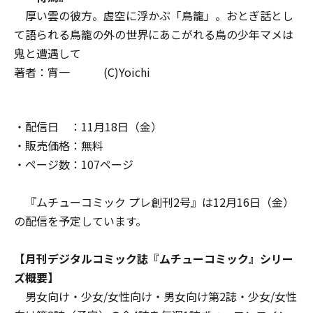
厚い雲の彼方。虚空に浮かぶ「鳥籠」。おとぎ話とし
て語られる鳥籠の外の世界にあこがれる鳥の少年マメは
鬼と遭遇して――
著者：宵一 (C)Yoichi
・配信日 ：11月18日（金）
・販売価格：無料
・ページ数：107ページ
『ムチューコミック プレ創刊2号』は12月16日（金）
の配信を予定しています。
【月刊デジタルコミック誌『ムチューコミック』シリー
ズ概要】
男女向け・少女/女性向け・男女向け第2誌・少女/女性