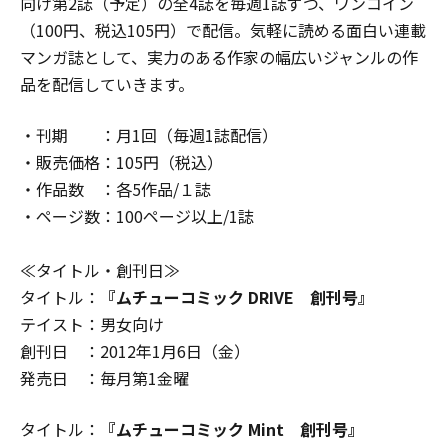
向け第2誌（予定）の全4誌を毎週1誌ずつ、ワンコイン
（100円、税込105円）で配信。気軽に読める面白い連載
マンガ誌として、実力のある作家の幅広いジャンルの作
品を配信していきます。
・刊期 ：月1回（毎週1誌配信）
・販売価格：105円（税込）
・作品数 ：各5作品/１誌
・ページ数：100ページ以上/1誌
≪タイトル・創刊日≫
タイトル：
『ムチューコミック DRIVE 創刊号』
テイスト：男女向け
創刊日 ：2012年1月6日（金）
発売日 ：毎月第1金曜
タイトル：
『ムチューコミック Mint 創刊号』