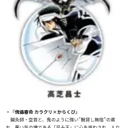
・『傀儡審命 カラクリ×からくび』
鍼灸師・空首と、鬼のように強い”腕貸し無宿”の鳶
丸。悪い気の塊である「忌み玉」に心を惑わされ、人な