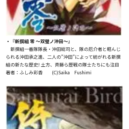
・『新撰組 零 ～双璧ノ沖田～』
新撰組一番隊隊長・沖田総司と、隊の厄介者と軽んじ
られる沖田承之進、二人の”沖田”によって紡がれる新撰
組の新たな歴史! 土方、斉藤ら歴戦の隊士たちにも注目
著者：ふしみ彩香 (C)Saika Fushimi