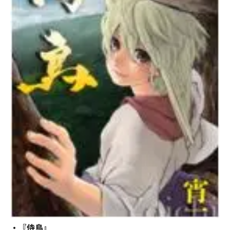
・『侍鳥』