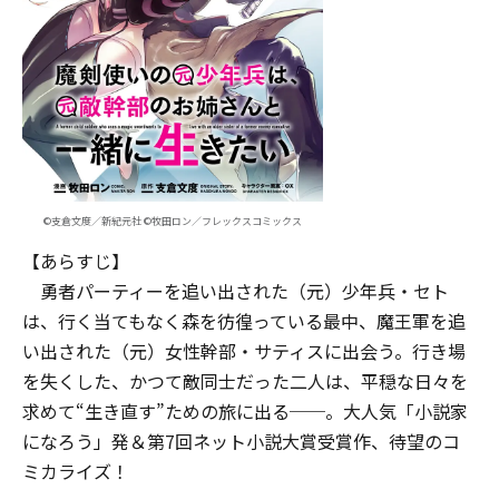
©支倉文度／新紀元社 ©牧田ロン／フレックスコミックス
【あらすじ】
勇者パーティーを追い出された（元）少年兵・セト
は、行く当てもなく森を彷徨っている最中、魔王軍を追
い出された（元）女性幹部・サティスに出会う。行き場
を失くした、かつて敵同士だった二人は、平穏な日々を
求めて“生き直す”ための旅に出る──。大人気「小説家
になろう」発＆第7回ネット小説大賞受賞作、待望のコ
ミカライズ！