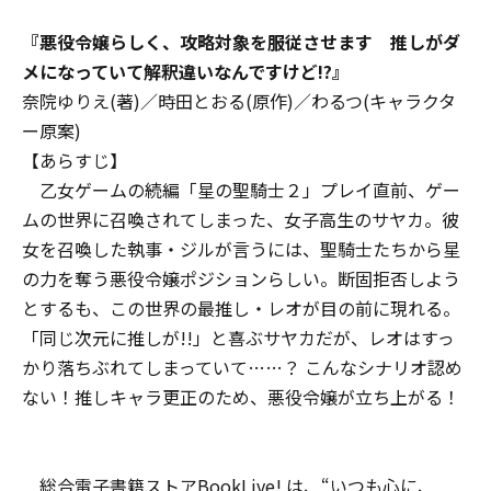
『
悪役令嬢らしく、攻略対象を服従させます 推しがダ
メになっていて解釈違いなんですけど!?
』
奈院ゆりえ(著)／時田とおる(原作)／わるつ(キャラクタ
ー原案)
【あらすじ】
乙女ゲームの続編「星の聖騎士２」プレイ直前、ゲー
ムの世界に召喚されてしまった、女子高生のサヤカ。彼
女を召喚した執事・ジルが言うには、聖騎士たちから星
の力を奪う悪役令嬢ポジションらしい。断固拒否しよう
とするも、この世界の最推し・レオが目の前に現れる。
「同じ次元に推しが――!!」と喜ぶサヤカだが、レオはすっ
かり落ちぶれてしまっていて……？ こんなシナリオ認め
ない！推しキャラ更正のため、悪役令嬢が立ち上がる！
総合電子書籍ストアBookLive! は、“いつも心に、