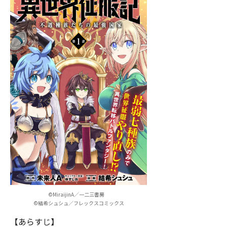
©MiraijinA／一二三書房
©結希シュシュ／フレックスコミックス
【あらすじ】