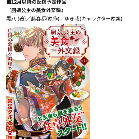
■
12月
以降の
配信予定作品
『厨娘公主の美食外交録』
黒八 (著)／藤春都(原作)／ゆき哉(キャラクター原案)