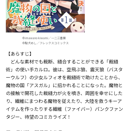
©imawano kiwami／一二三書房
©駄犬めし／フレックスコミックス
【あらすじ】
どんな素材でも裁断、縫合することができる「裁縫
術」の使い手カルロ。彼は、空飛ぶ狼、震天狼（バスタ
ーウルフ）の少女ルフィオを裁縫術で助けたことから、
魔物の国「アスガル」に招かれることになった――。魔物と
の接触で開花した裁縫力が火を噴き、周囲を幸せにした
り、繊維にまつわる魔物を従えたり、大陸を救うキーア
イテムを作ったりする繊維（ファイバー）パンクファン
タジー、待望のコミカライズ！