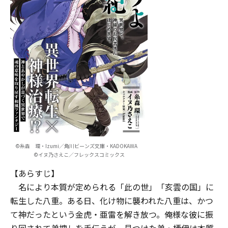
©糸森 環・Izumi／角川ビーンズ文庫・KADOKAWA
©イヌ乃さえこ／フレックスコミックス
【あらすじ】
名により本質が定められる「此の世」――「亥雲の国」に
転生した八重。ある日、化け物に襲われた八重は、かつ
て神だったという金虎・亜雷を解き放つ。俺様な彼に振