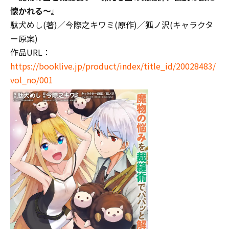
懐かれる～
』
駄犬めし(著)／今際之キワミ(原作)／狐ノ沢(キャラクタ
ー原案)
作品URL：
https://booklive.jp/product/index/title_id/20028483/
vol_no/001