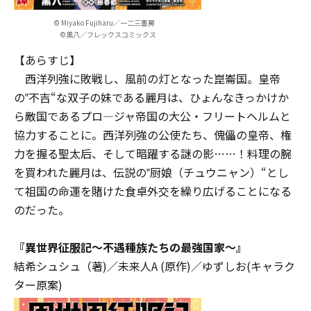
© Miyako Fujiharu／一二三書房
©黒八／フレックスコミックス
【あらすじ】
西洋列強に敗戦し、風前の灯となった崑崙国。皇帝
の‟不吉“な双子の妹である麗月は、ひょんなきっかけか
ら敵国であるプロ―ジャ帝国の大公・フリートヘルムと
協力することに。西洋列強の公使たち、傀儡の皇帝、権
力を握る聖太后、そして暗躍する謎の影……！料理の腕
を買われた麗月は、伝説の‟厨娘（チュウニャン）“とし
て祖国の命運を賭けた食卓外交を繰り広げることになる
のだった――。
『
異世界征服記～不遇種族たちの最強国家～
』
結希シュシュ（著)／未来人A (原作)／ゆずしお(キャラク
ター原案)