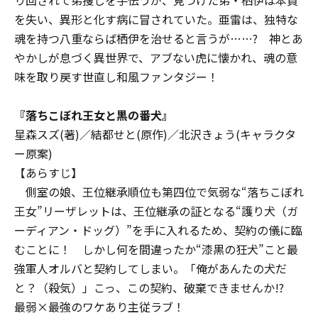
り回されて弟捜しを手伝うが、見つけた弟・栖伊は本質
を失い、異形と化す病に冒されていた。亜雷は、独特な
魂を持つ八重ならば栖伊を治せると言うが……? 神とあ
やかしが息づく異世界で、アブない虎に懐かれ、魂の意
味を取り戻す世直し和風ファンタジー！
『
落ちこぼれ王女と黒の番犬
』
星森スズ(著)／結都せと(原作)／北沢きょう(キャラクタ
ー原案)
【あらすじ】
側室の娘、王位継承順位も第四位で気弱な“落ちこぼれ
王女”リーザレットは、王位継承の証となる“護り犬（ガ
ーディアン・ドッグ）”を手に入れるため、契約の儀に臨
むことに！ しかし何を間違ったか“漆黒の狂犬”こと最
強軍人オルバと契約してしまい――。「俺があんたの犬だ
と？（殺気）」こっ、この契約、破棄できませんか!?
最弱×最強のワケあり主従ラブ！