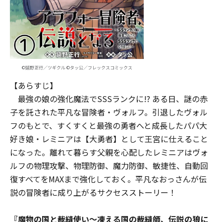
©延野正行／ツギクル ©タッ公／フレックスコミックス
【あらすじ】
最強の娘の強化魔法でSSSランクに!? ある日、謎の赤
子を託された平凡な冒険者・ヴォルフ。引退したヴォル
フのもとで、すくすくと最強の勇者へと成長したパパ大
好き娘・レミニアは【大勇者】として王宮に仕えること
になった。離れて暮らす父親を心配したレミニアはヴォ
ルフの物理攻撃、物理防御、魔力防御、敏捷性、自動回
復すべてをMAXまで強化しておく。平凡なおっさんが伝
説の冒険者に成り上がるサクセスストーリー！
『
魔物の国と裁縫使い～凍える国の裁縫師、伝説の狼に