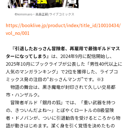
©kimimaro・高島正嗣/ライブコミックス
https://booklive.jp/product/index/title_id/10010434/
vol_no/001
『引退したおっさん冒険者、再雇用で最強ギルドマス
ターになってしまう』
は、2024年9月に配信開始し、
2025年10月にブックライブが公表した「男性40代以上に
人気のマンガランキング」で2位を獲得した、ライブコ
ミックス発の注目の“おっさんマンガ”です。※3
物語の舞台は、黒き魔竜が封印されて久しい交易都
市・ハンザルク。
冒険者ギルド「銀月の狐」では、「重い武器を持つ
の、きついんだよね～」とぼやくロートルのB級冒険
者・ドノバンが、ついに引退勧告を受けるところから物
語が動きはじめます。潔く身を引く覚悟を決めたもの