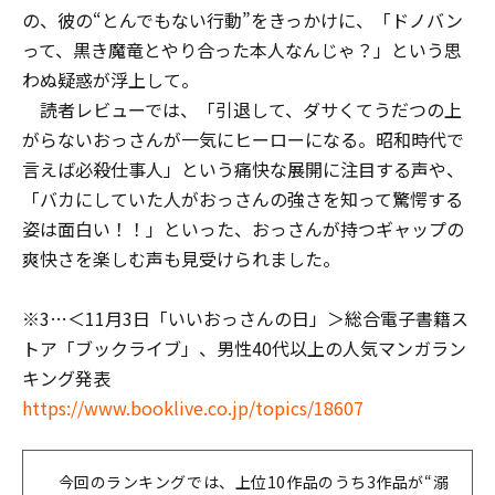
の、彼の“とんでもない行動”をきっかけに、「ドノバン
って、黒き魔竜とやり合った本人なんじゃ？」という思
わぬ疑惑が浮上して――。
読者レビューでは、「引退して、ダサくてうだつの上
がらないおっさんが一気にヒーローになる。昭和時代で
言えば必殺仕事人」という痛快な展開に注目する声や、
「バカにしていた人がおっさんの強さを知って驚愕する
姿は面白い！！」といった、おっさんが持つギャップの
爽快さを楽しむ声も見受けられました。
※3…＜11月3日「いいおっさんの日」＞総合電子書籍ス
トア「ブックライブ」、男性40代以上の人気マンガラン
キング発表
https://www.booklive.co.jp/topics/18607
今回のランキングでは、上位10作品のうち3作品が“溺