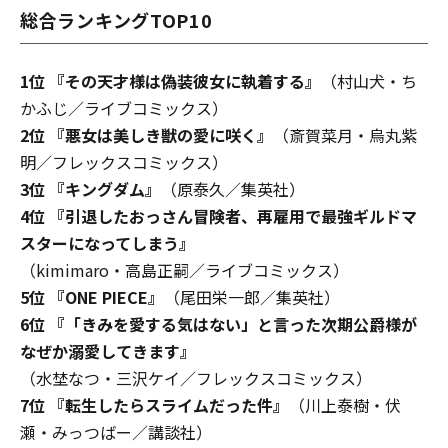
総合ランキングTOP10
1位 『その天才様は偽装彼女に執着する』
（村山犬・ち
かふじ／ライブコミックス）
2位 『悪女は美しき獣の愛に咲く』
（斎賀菜月・烏丸紫
明／フレックスコミックス）
3位 『キングダム』
（原泰久／集英社）
4位 『引退したおっさん冒険者、再雇用で最強ギルドマ
スターになってしまう』
（kimimaro・高島正嗣／ライブコミックス）
5位 『ONE PIECE』
（尾田栄一郎／集英社）
6位 『「きみを愛する気はない」と言った次期公爵様が
なぜか溺愛してきます』
（水埜なつ・三沢ケイ／フレックスコミックス）
7位 『転生したらスライムだった件』
（川上泰樹・伏
瀬・みっつばー／講談社）