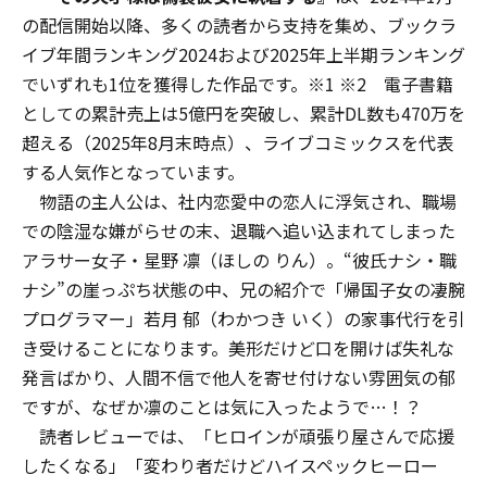
の配信開始以降、多くの読者から支持を集め、ブックラ
イブ年間ランキング2024および2025年上半期ランキング
でいずれも1位を獲得した作品です。※1 ※2 電子書籍
としての累計売上は5億円を突破し、累計DL数も470万を
超える（2025年8月末時点）、ライブコミックスを代表
する人気作となっています。
物語の主人公は、社内恋愛中の恋人に浮気され、職場
での陰湿な嫌がらせの末、退職へ追い込まれてしまった
アラサー女子・星野 凛（ほしの りん）。“彼氏ナシ・職
ナシ”の崖っぷち状態の中、兄の紹介で「帰国子女の凄腕
プログラマー」若月 郁（わかつき いく）の家事代行を引
き受けることになります。美形だけど口を開けば失礼な
発言ばかり、人間不信で他人を寄せ付けない雰囲気の郁
ですが、なぜか凛のことは気に入ったようで…！？
読者レビューでは、「ヒロインが頑張り屋さんで応援
したくなる」「変わり者だけどハイスペックヒーロー