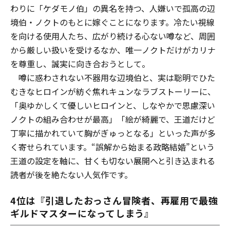
わりに「ケダモノ伯」の異名を持つ、人嫌いで孤高の辺
境伯・ノクトのもとに嫁ぐことになります。冷たい視線
を向ける使用人たち、広がり続ける心ない噂など、周囲
から厳しい扱いを受けるなか、唯一ノクトだけがカリナ
を尊重し、誠実に向き合おうとして――。
噂に惑わされない不器用な辺境伯と、実は聡明でひた
むきなヒロインが紡ぐ焦れキュンなラブストーリーに、
「奥ゆかしくて優しいヒロインと、しなやかで思慮深い
ノクトの組み合わせが最高」「絵が綺麗で、王道だけど
丁寧に描かれていて胸がぎゅっとなる」といった声が多
く寄せられています。“誤解から始まる政略結婚”という
王道の設定を軸に、甘くも切ない展開へと引き込まれる
読者が後を絶たない人気作です。
4位は『引退したおっさん冒険者、再雇用で最強
ギルドマスターになってしまう』