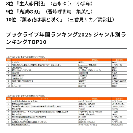
8位 『主人恋日記』
（吉永ゆう／小学館）
9位 『鬼滅の刃』
（吾峠呼世晴／集英社）
10位 『薫る花は凛と咲く』
（三香見サカ／講談社）
ブックライブ年間ランキング2025 ジャンル別ラ
ンキングTOP10