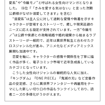
愛系”や“令嬢モノ”と呼ばれる女性向けマンガとなりま
した。（6位『「きみを愛する気はない」と言った次期
公爵様がなぜか溺愛してきます』を含む）
“溺愛系”は主人公に対して過剰な愛情や執着を示すキ
ャラクターが登場するストーリーで、癒しや現実逃避の
ニーズに応える設定が支持されています。一方
“
令嬢モ
ノ
”
は公爵や侯爵との政略結婚や婚約破棄から始まるラブ
ストーリーが一般的で、近年は異世界転生と合わせたク
ロスジャンル化が進み、アニメ化などメディアミックス
展開も加速中です。
恋愛を軸に、キャラクターの感情や関係性を丁寧に描
く作品が多く、電子コミック市場で近年急成長している
カテゴリとなっています。
こうした女性向けジャンルの継続的な人気に加え、
『キングダム』『ONE PIECE』『鬼滅の刃』など定番作
品の安定感、さらに異世界ファンタジーや再雇用をテー
マにした新しい切り口の作品もランクインしており、読
者ニーズの多様化がうかがえます。