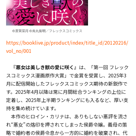
©斎賀菜月 ©烏丸紫明／フレックスコミックス
https://booklive.jp/product/index/title_id/20120216/
vol_no/001
『悪女は美しき獣の愛に咲く』
は、「第一回 フレック
スコミックス漫画原作大賞」で金賞を受賞し、2025年3
月に配信開始したフレックスコミックス期待の新鋭作で
す。2025年4月以降は常に月間総合ランキングの上位に
定着し、2025年上半期ランキングにも入るなど、厚い支
持を集め続けています。
本作のヒロイン・カリナは、ありもしない悪評を流さ
れ“悪女”の烙印を押されてしまった侯爵令嬢。義母の策
略で婚約者の侯爵令息から一方的に婚約を破棄され、代