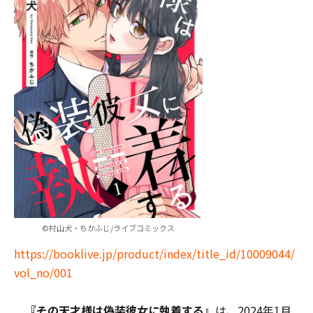
©村山犬・ちかふじ/ライブコミックス
https://booklive.jp/product/index/title_id/10009044/
vol_no/001
『その天才様は偽装彼女に執着する』
は、2024年1月